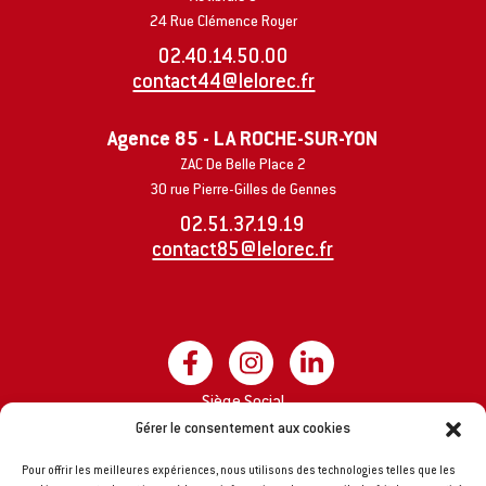
24 Rue Clémence Royer
02.40.14.50.00
contact44@lelorec.fr
Agence 85 - LA ROCHE-SUR-YON
ZAC De Belle Place 2
30 rue Pierre-Gilles de Gennes
02.51.37.19.19
contact85@lelorec.fr
Siège Social
Groupe LE LOREC
Gérer le consentement aux cookies
8 impasse A. Rimbaud
Pour offrir les meilleures expériences, nous utilisons des technologies telles que les
44170 MARSAC-SUR-DON