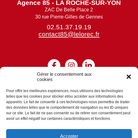
Agence 85 - LA ROCHE-SUR-YON
ZAC De Belle Place 2
30 rue Pierre-Gilles de Gennes
02.51.37.19.19
contact85@lelorec.fr
Gérer le consentement aux
Siège Social
cookies
Groupe LE LOREC
8 impasse A. Rimbaud
Pour offrir les meilleures expériences, nous utilisons des technologies
telles que les cookies pour stocker et/ou accéder aux informations des
44170 MARSAC-SUR-DON
appareils. Le fait de consentir à ces technologies nous permettra de traiter
des données telles que le comportement de navigation ou les ID uniques
sur ce site. Le fait de ne pas consentir ou de retirer son consentement peut
avoir un effet négatif sur certaines caractéristiques et fonctions.
Accepter