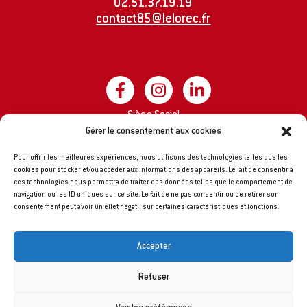
02.51.37.19.19
contact85@lelorec.fr
Siège Social
Groupe LE LOREC
Gérer le consentement aux cookies
8 impasse A. Rimbaud
Pour offrir les meilleures expériences, nous utilisons des technologies telles que les
44170 MARSAC-SUR-DON
cookies pour stocker et/ou accéder aux informations des appareils. Le fait de consentir à
ces technologies nous permettra de traiter des données telles que le comportement de
navigation ou les ID uniques sur ce site. Le fait de ne pas consentir ou de retirer son
consentement peut avoir un effet négatif sur certaines caractéristiques et fonctions.
Accepter
Refuser
DÉPOSEZ VOTRE CANDIDATURE