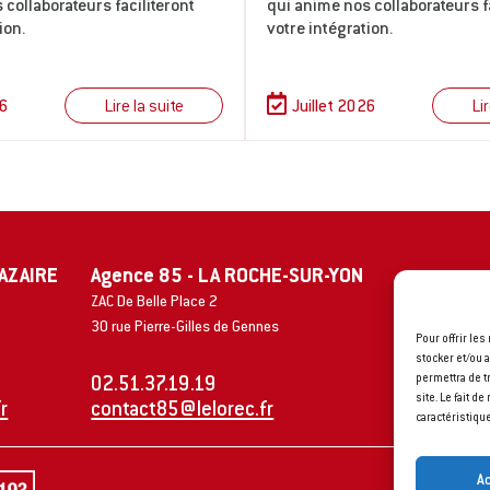
 collaborateurs faciliteront
qui anime nos collaborateurs f
ion.
votre intégration.
Lire la suite
Lir
26
Juillet 2026
NAZAIRE
Agence 85 - LA ROCHE-SUR-YON
ZAC De Belle Place 2
30 rue Pierre-Gilles de Gennes
Pour offrir le
stocker et/ou 
permettra de t
02.51.37.19.19
site. Le fait d
r
contact85@lelorec.fr
caractéristique
A