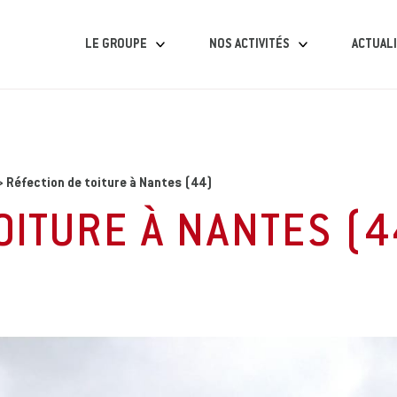
LE GROUPE
NOS ACTIVITÉS
ACTUAL
NOTRE HISTOIRE
GRANDS TRAVAUX
LE G
NOS VALEURS
TRAVAUX DE PROXIMITÉ
GRANDS
NOS CONVICTIONS
ENTRETIEN ET DÉPANNAGE
TRAVAUX D
>
Réfection de toiture à Nantes (44)
NOS ENGAGEMENTS
NOS MOYENS TECHNIQUES
ENTRETIEN 
OITURE À NANTES (4
ET HUMAINS