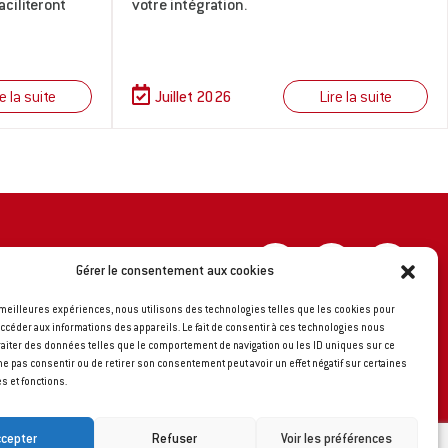
aciliteront
votre intégration.
e la suite
Lire la suite
Juillet 2026
Gérer le consentement aux cookies
Siège Social
s meilleures expériences, nous utilisons des technologies telles que les cookies pour
accéder aux informations des appareils. Le fait de consentir à ces technologies nous
Groupe LE LOREC
raiter des données telles que le comportement de navigation ou les ID uniques sur ce
8 impasse A. Rimbaud
e ne pas consentir ou de retirer son consentement peut avoir un effet négatif sur certaines
44170 MARSAC-SUR-DON
s et fonctions.
ccepter
Refuser
Voir les préférences