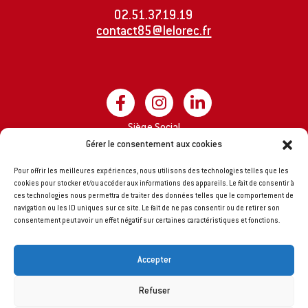
02.51.37.19.19
contact85@lelorec.fr
Siège Social
Groupe LE LOREC
Gérer le consentement aux cookies
8 impasse A. Rimbaud
Pour offrir les meilleures expériences, nous utilisons des technologies telles que les
44170 MARSAC-SUR-DON
cookies pour stocker et/ou accéder aux informations des appareils. Le fait de consentir à
ces technologies nous permettra de traiter des données telles que le comportement de
navigation ou les ID uniques sur ce site. Le fait de ne pas consentir ou de retirer son
consentement peut avoir un effet négatif sur certaines caractéristiques et fonctions.
Accepter
Refuser