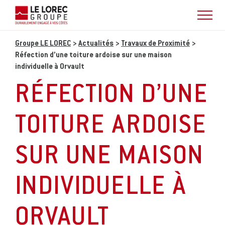
Groupe LE LOREC
>
Actualités
>
Travaux de Proximité
>
Réfection d’une toiture ardoise sur une maison
individuelle à Orvault
RÉFECTION D’UNE
TOITURE ARDOISE
SUR UNE MAISON
INDIVIDUELLE À
ORVAULT